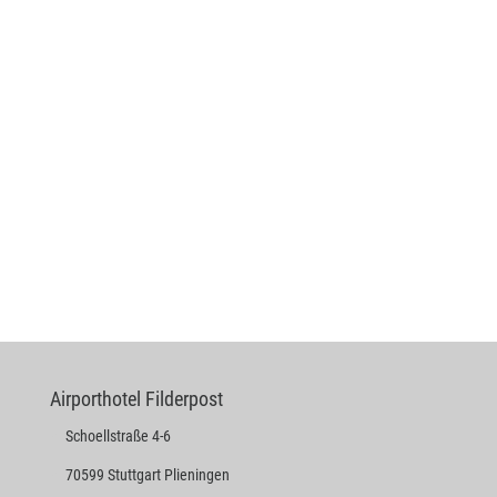
Airporthotel Filderpost
Schoellstraße 4-6
70599 Stuttgart Plieningen